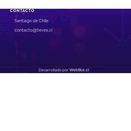
CONTACTO
Santiago de Chile
contacto@tevex.cl
Desarrollado por
Weblike.cl