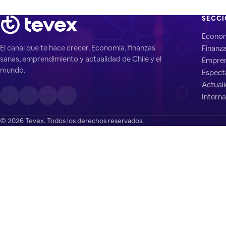
SECC
Econo
El canal que te hace crecer. Economía, finanzas
Finanz
sanas, emprendimiento y actualidad de Chile y el
Empren
mundo.
Espect
Actual
Interna
© 2026 Tevex. Todos los derechos reservados.