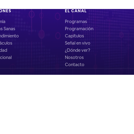
IONES
EL CANAL
mía
Programas
as Sanas
Programación
dimiento
Capítulos
áculos
Señal en vivo
idad
¿Dónde ver?
cional
Nosotros
Contacto