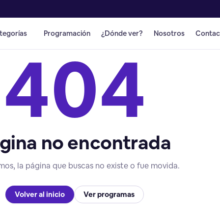
tegorías
Programación
¿Dónde ver?
Nosotros
Contac
404
gina no encontrada
mos, la página que buscas no existe o fue movida.
Volver al inicio
Ver programas