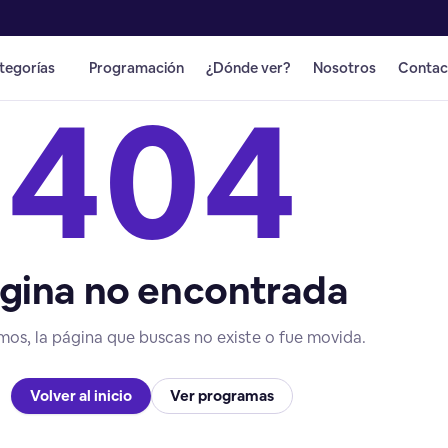
tegorías
Programación
¿Dónde ver?
Nosotros
Contac
404
gina no encontrada
mos, la página que buscas no existe o fue movida.
Volver al inicio
Ver programas