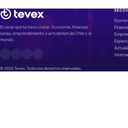
SECC
Econo
El canal que te hace crecer. Economía, finanzas
Finanz
sanas, emprendimiento y actualidad de Chile y el
Empren
mundo.
Espect
Actual
Interna
© 2026 Tevex. Todos los derechos reservados.