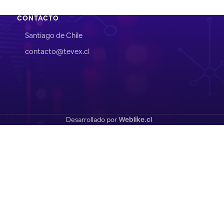
CONTACTO
Santiago de Chile
contacto@tevex.cl
Desarrollado por
Weblike.cl