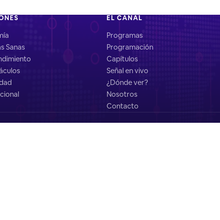
IONES
EL CANAL
mía
Programas
as Sanas
Programación
dimiento
Capítulos
áculos
Señal en vivo
idad
¿Dónde ver?
cional
Nosotros
Contacto