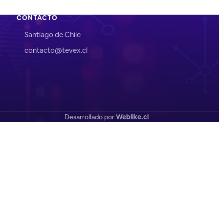
CONTACTO
Santiago de Chile
contacto@tevex.cl
Desarrollado por
Weblike.cl