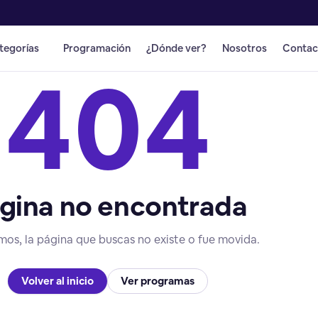
tegorías
Programación
¿Dónde ver?
Nosotros
Contac
404
gina no encontrada
mos, la página que buscas no existe o fue movida.
Volver al inicio
Ver programas