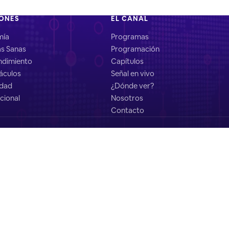
IONES
EL CANAL
mía
Programas
as Sanas
Programación
dimiento
Capítulos
áculos
Señal en vivo
idad
¿Dónde ver?
cional
Nosotros
Contacto