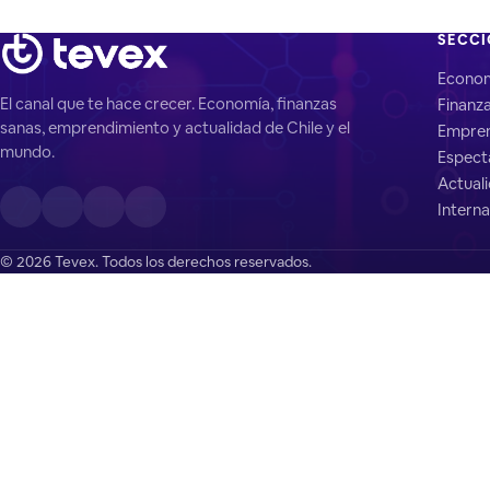
SECC
Econo
El canal que te hace crecer. Economía, finanzas
Finanz
sanas, emprendimiento y actualidad de Chile y el
Empren
mundo.
Espect
Actual
Interna
© 2026 Tevex. Todos los derechos reservados.