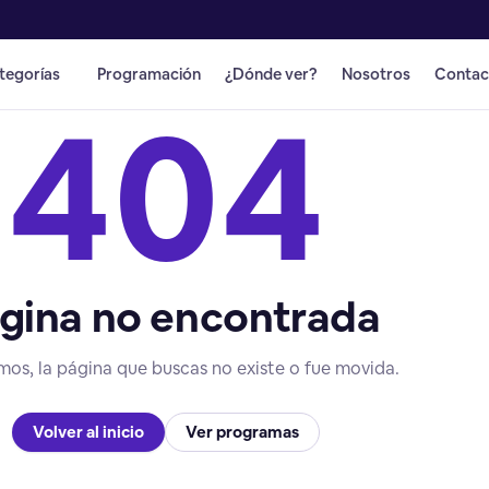
tegorías
Programación
¿Dónde ver?
Nosotros
Contac
404
gina no encontrada
mos, la página que buscas no existe o fue movida.
Volver al inicio
Ver programas