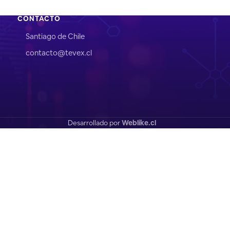
CONTACTO
Santiago de Chile
contacto@tevex.cl
Desarrollado por
Weblike.cl