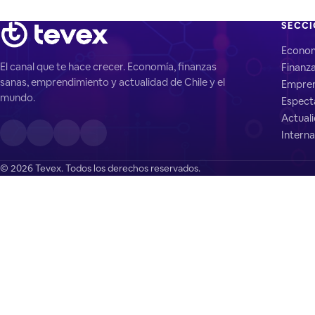
SECC
Econo
El canal que te hace crecer. Economía, finanzas
Finanz
sanas, emprendimiento y actualidad de Chile y el
Empren
mundo.
Espect
Actual
Interna
© 2026 Tevex. Todos los derechos reservados.