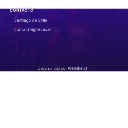
CONTACTO
Santiago de Chile
contacto@tevex.cl
Desarrollado por
Weblike.cl