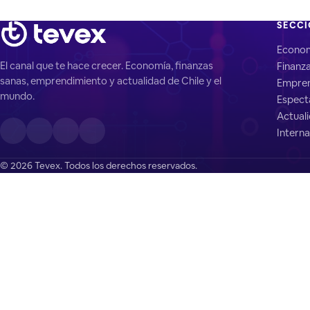
SECC
Econo
El canal que te hace crecer. Economía, finanzas
Finanz
sanas, emprendimiento y actualidad de Chile y el
Empren
mundo.
Espect
Actual
Interna
© 2026 Tevex. Todos los derechos reservados.