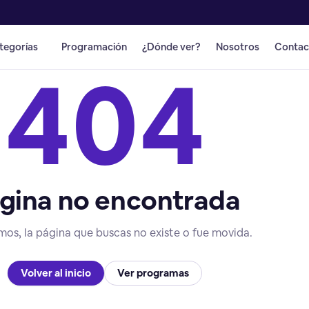
tegorías
Programación
¿Dónde ver?
Nosotros
Contac
404
gina no encontrada
mos, la página que buscas no existe o fue movida.
Volver al inicio
Ver programas