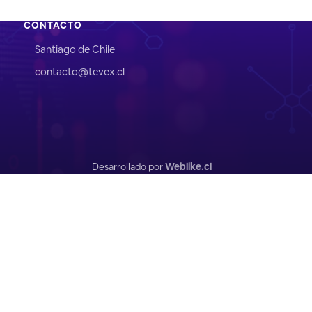
CONTACTO
Santiago de Chile
contacto@tevex.cl
Desarrollado por
Weblike.cl