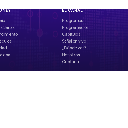
IONES
EL CANAL
mía
Programas
as Sanas
Programación
dimiento
Capítulos
áculos
Señal en vivo
idad
¿Dónde ver?
cional
Nosotros
Contacto