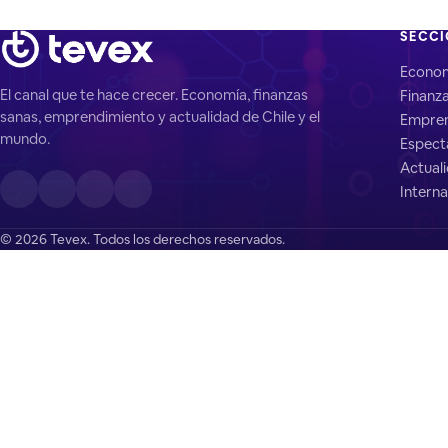
SECC
Econo
El canal que te hace crecer. Economía, finanzas
Finanz
sanas, emprendimiento y actualidad de Chile y el
Empren
mundo.
Espect
Actual
Interna
© 2026 Tevex. Todos los derechos reservados.