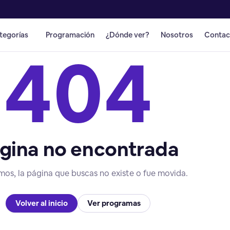
tegorías
Programación
¿Dónde ver?
Nosotros
Contac
404
gina no encontrada
mos, la página que buscas no existe o fue movida.
Volver al inicio
Ver programas