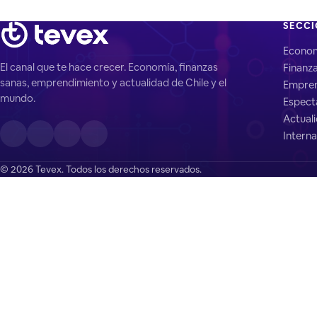
SECC
Econo
El canal que te hace crecer. Economía, finanzas
Finanz
sanas, emprendimiento y actualidad de Chile y el
Empren
mundo.
Espect
Actual
Interna
© 2026 Tevex. Todos los derechos reservados.