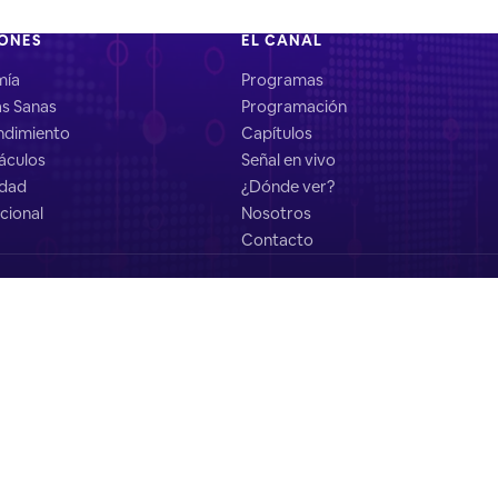
IONES
EL CANAL
mía
Programas
as Sanas
Programación
dimiento
Capítulos
áculos
Señal en vivo
idad
¿Dónde ver?
cional
Nosotros
Contacto