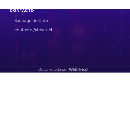
CONTACTO
Santiago de Chile
contacto@tevex.cl
Desarrollado por
Weblike.cl