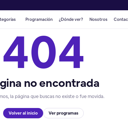
tegorías
Programación
¿Dónde ver?
Nosotros
Contac
404
gina no encontrada
mos, la página que buscas no existe o fue movida.
Volver al inicio
Ver programas