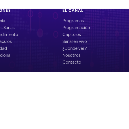
IONES
EL CANAL
mía
Programas
as Sanas
Programación
dimiento
Capítulos
áculos
Señal en vivo
idad
¿Dónde ver?
cional
Nosotros
Contacto