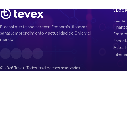
SECC
Econo
El canal que te hace crecer. Economía, finanzas
Finanz
sanas, emprendimiento y actualidad de Chile y el
Empren
mundo.
Espect
Actual
Interna
© 2026 Tevex. Todos los derechos reservados.