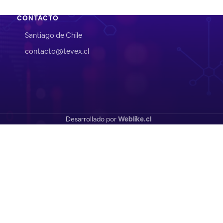
CONTACTO
Santiago de Chile
contacto@tevex.cl
Desarrollado por
Weblike.cl