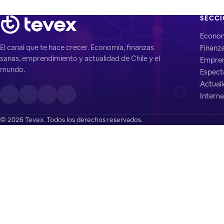
SECC
Econo
El canal que te hace crecer. Economía, finanzas
Finanz
sanas, emprendimiento y actualidad de Chile y el
Empren
mundo.
Espect
Actual
Interna
© 2026 Tevex. Todos los derechos reservados.