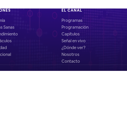
IONES
EL CANAL
mía
Programas
as Sanas
Programación
dimiento
Capítulos
áculos
Señal en vivo
idad
¿Dónde ver?
cional
Nosotros
Contacto