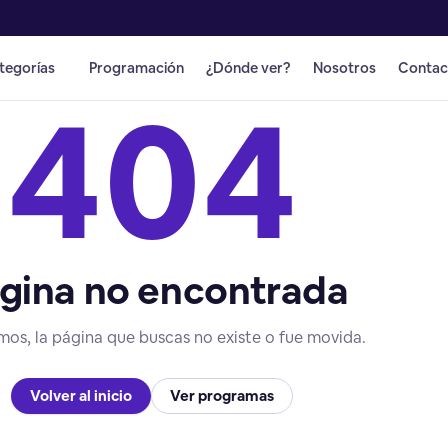
tegorías
Programación
¿Dónde ver?
Nosotros
Contac
404
gina no encontrada
mos, la página que buscas no existe o fue movida.
Volver al inicio
Ver programas