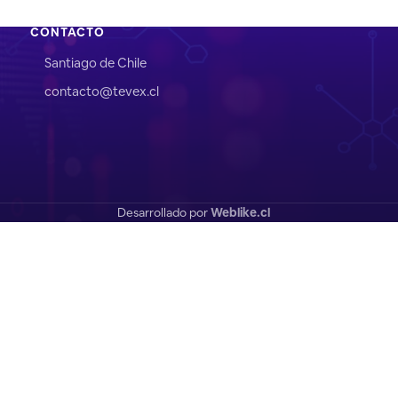
CONTACTO
Santiago de Chile
contacto@tevex.cl
Desarrollado por
Weblike.cl