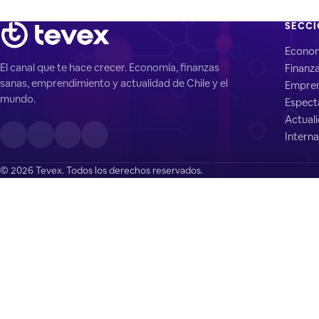
SECC
Econo
El canal que te hace crecer. Economía, finanzas
Finanz
sanas, emprendimiento y actualidad de Chile y el
Empren
mundo.
Espect
Actual
Interna
© 2026 Tevex. Todos los derechos reservados.