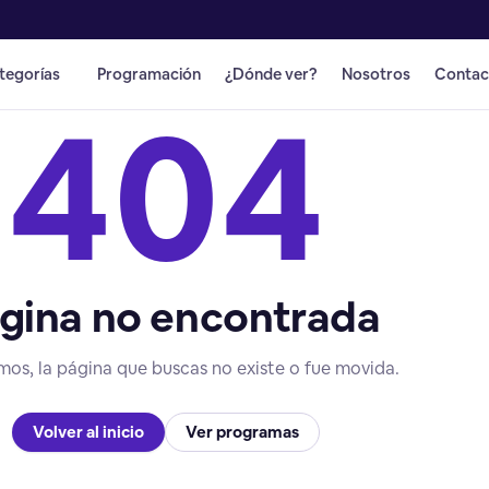
tegorías
Programación
¿Dónde ver?
Nosotros
Contac
404
gina no encontrada
mos, la página que buscas no existe o fue movida.
Volver al inicio
Ver programas