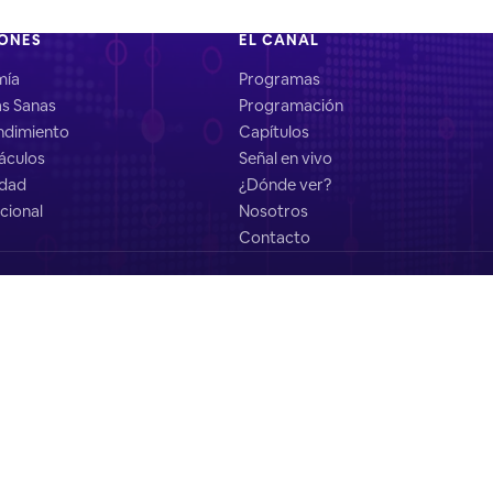
IONES
EL CANAL
mía
Programas
as Sanas
Programación
dimiento
Capítulos
áculos
Señal en vivo
idad
¿Dónde ver?
cional
Nosotros
Contacto