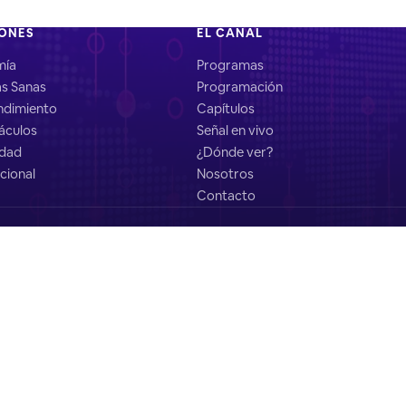
IONES
EL CANAL
mía
Programas
as Sanas
Programación
dimiento
Capítulos
áculos
Señal en vivo
idad
¿Dónde ver?
cional
Nosotros
Contacto