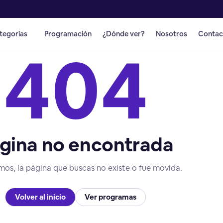
tegorías
Programación
¿Dónde ver?
Nosotros
Contac
404
gina no encontrada
mos, la página que buscas no existe o fue movida.
Volver al inicio
Ver programas