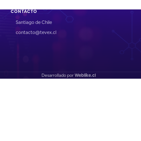
CONTACTO
Santiago de Chile
contacto@tevex.cl
Desarrollado por
Weblike.cl