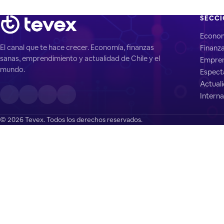
SECC
Econo
El canal que te hace crecer. Economía, finanzas
Finanz
sanas, emprendimiento y actualidad de Chile y el
Empren
mundo.
Espect
Actual
Interna
© 2026 Tevex. Todos los derechos reservados.