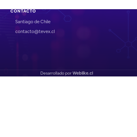
CONTACTO
Santiago de Chile
contacto@tevex.cl
Desarrollado por
Weblike.cl