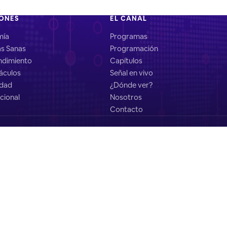
IONES
EL CANAL
mía
Programas
as Sanas
Programación
dimiento
Capítulos
áculos
Señal en vivo
idad
¿Dónde ver?
cional
Nosotros
Contacto