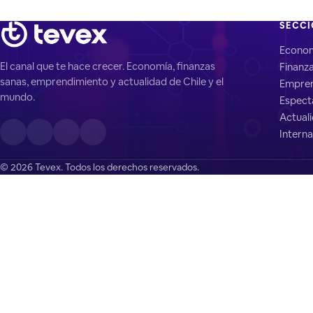
SECC
Econo
El canal que te hace crecer. Economía, finanzas
Finanz
sanas, emprendimiento y actualidad de Chile y el
Empren
mundo.
Espect
Actual
Interna
© 2026 Tevex. Todos los derechos reservados.