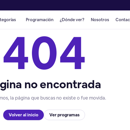
tegorías
Programación
¿Dónde ver?
Nosotros
Contac
404
gina no encontrada
mos, la página que buscas no existe o fue movida.
Volver al inicio
Ver programas