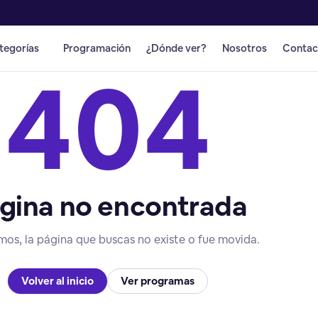
tegorías
Programación
¿Dónde ver?
Nosotros
Contac
404
gina no encontrada
mos, la página que buscas no existe o fue movida.
Volver al inicio
Ver programas