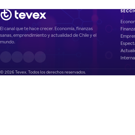
SECC
Econo
El canal que te hace crecer. Economía, finanzas
Finanz
sanas, emprendimiento y actualidad de Chile y el
Empren
mundo.
Espect
Actual
Interna
© 2026 Tevex. Todos los derechos reservados.