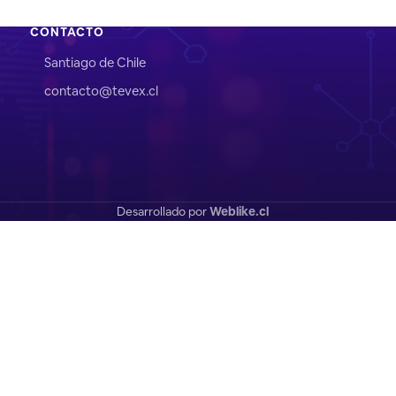
CONTACTO
Santiago de Chile
contacto@tevex.cl
Desarrollado por
Weblike.cl