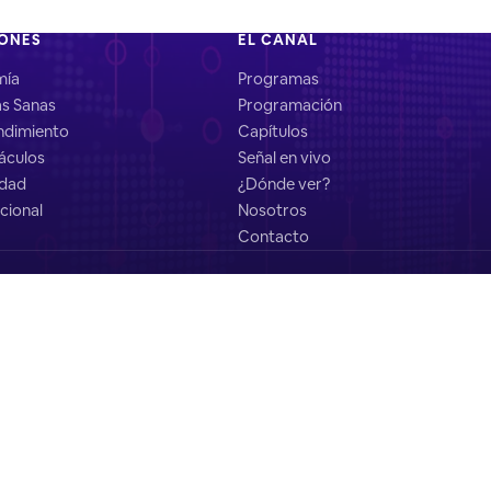
IONES
EL CANAL
mía
Programas
as Sanas
Programación
dimiento
Capítulos
áculos
Señal en vivo
idad
¿Dónde ver?
cional
Nosotros
Contacto