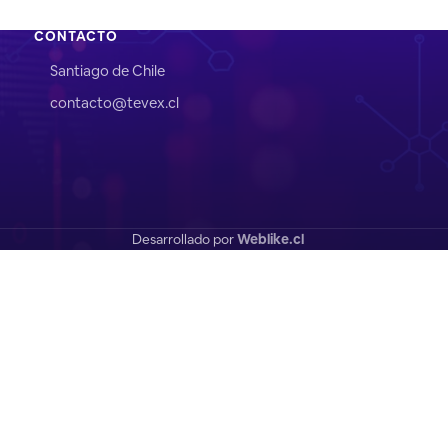
CONTACTO
Santiago de Chile
contacto@tevex.cl
Desarrollado por
Weblike.cl