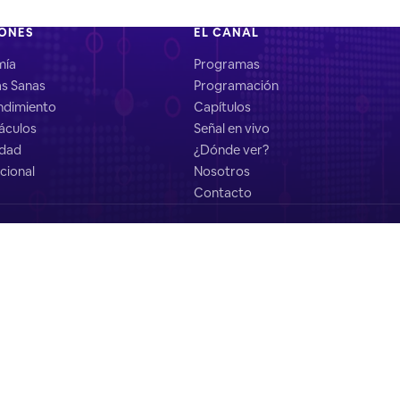
IONES
EL CANAL
mía
Programas
as Sanas
Programación
dimiento
Capítulos
áculos
Señal en vivo
idad
¿Dónde ver?
cional
Nosotros
Contacto