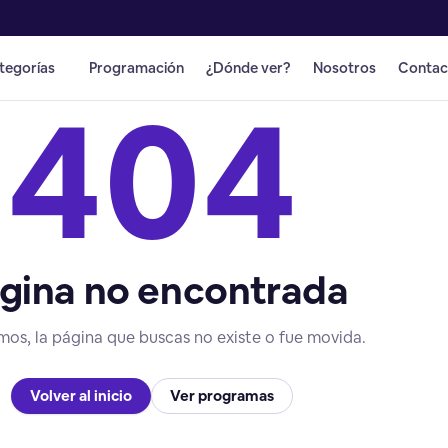
tegorías
Programación
¿Dónde ver?
Nosotros
Contac
404
gina no encontrada
mos, la página que buscas no existe o fue movida.
Volver al inicio
Ver programas