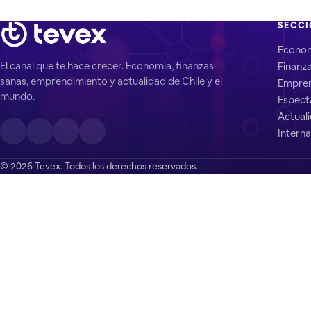
SECC
Econo
El canal que te hace crecer. Economía, finanzas
Finanz
sanas, emprendimiento y actualidad de Chile y el
Empren
mundo.
Espect
Actual
Interna
© 2026 Tevex. Todos los derechos reservados.