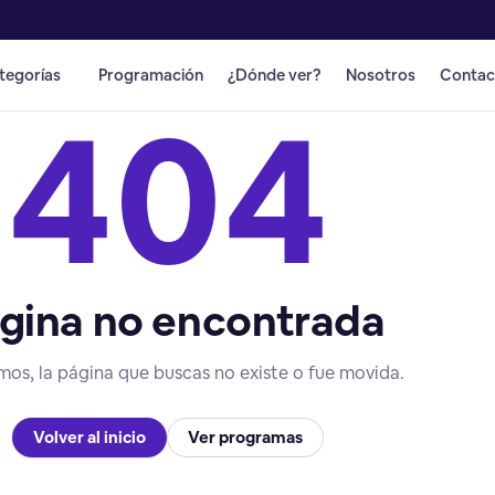
tegorías
Programación
¿Dónde ver?
Nosotros
Contac
404
gina no encontrada
mos, la página que buscas no existe o fue movida.
Volver al inicio
Ver programas