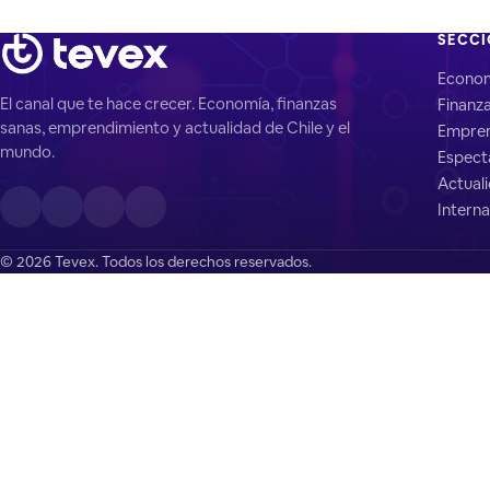
SECC
Econo
El canal que te hace crecer. Economía, finanzas
Finanz
sanas, emprendimiento y actualidad de Chile y el
Empren
mundo.
Espect
Actual
Interna
© 2026 Tevex. Todos los derechos reservados.