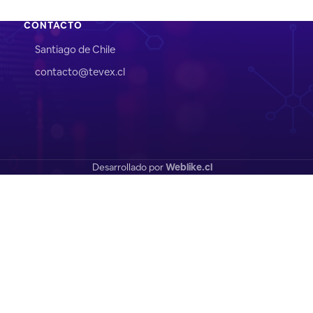
CONTACTO
Santiago de Chile
contacto@tevex.cl
Desarrollado por
Weblike.cl