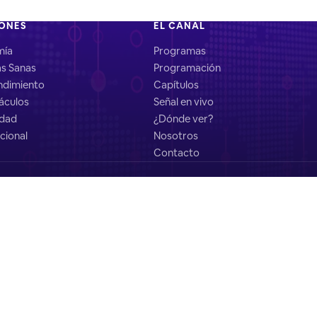
IONES
EL CANAL
mía
Programas
as Sanas
Programación
dimiento
Capítulos
áculos
Señal en vivo
idad
¿Dónde ver?
cional
Nosotros
Contacto