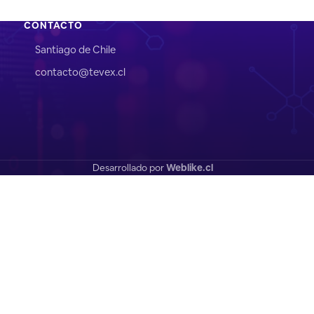
CONTACTO
Santiago de Chile
contacto@tevex.cl
Desarrollado por
Weblike.cl