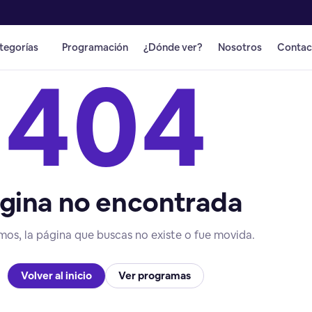
tegorías
Programación
¿Dónde ver?
Nosotros
Contac
404
gina no encontrada
mos, la página que buscas no existe o fue movida.
Volver al inicio
Ver programas