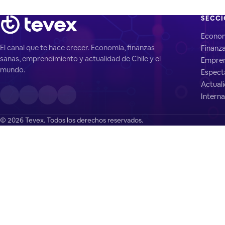
SECC
Econo
El canal que te hace crecer. Economía, finanzas
Finanz
sanas, emprendimiento y actualidad de Chile y el
Empren
mundo.
Espect
Actual
Interna
© 2026 Tevex. Todos los derechos reservados.