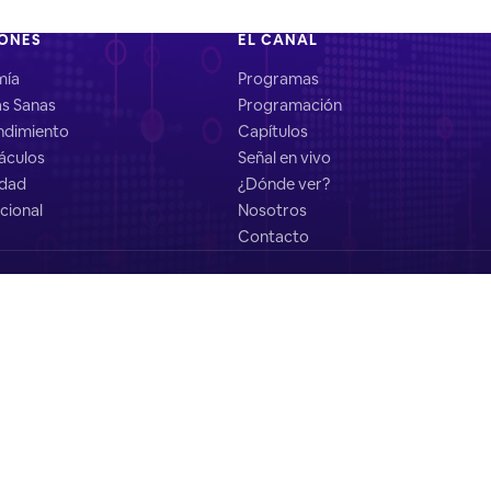
IONES
EL CANAL
mía
Programas
as Sanas
Programación
dimiento
Capítulos
áculos
Señal en vivo
idad
¿Dónde ver?
cional
Nosotros
Contacto