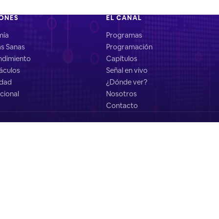
IONES
EL CANAL
mía
Programas
as Sanas
Programación
dimiento
Capítulos
áculos
Señal en vivo
idad
¿Dónde ver?
cional
Nosotros
Contacto