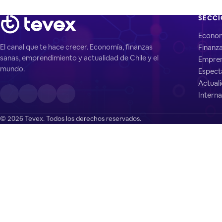
SECC
Econo
El canal que te hace crecer. Economía, finanzas
Finanz
sanas, emprendimiento y actualidad de Chile y el
Empren
mundo.
Espect
Actual
Interna
© 2026 Tevex. Todos los derechos reservados.