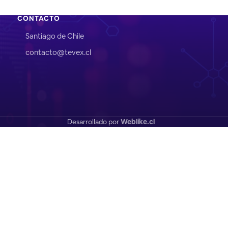
CONTACTO
Santiago de Chile
contacto@tevex.cl
Desarrollado por
Weblike.cl