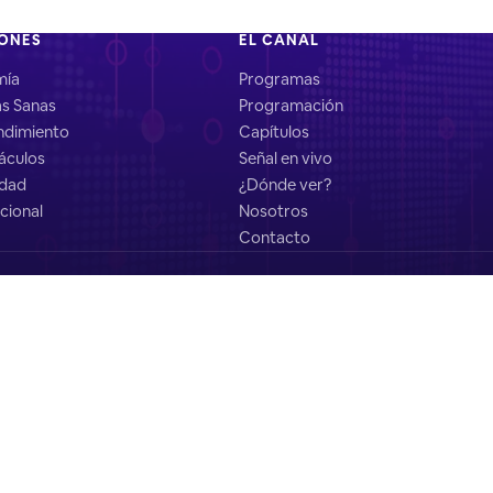
IONES
EL CANAL
mía
Programas
as Sanas
Programación
dimiento
Capítulos
áculos
Señal en vivo
idad
¿Dónde ver?
cional
Nosotros
Contacto