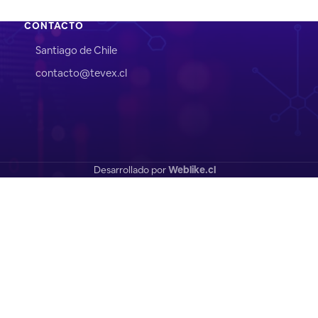
CONTACTO
Santiago de Chile
contacto@tevex.cl
Desarrollado por
Weblike.cl