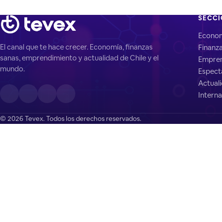
SECC
Econo
El canal que te hace crecer. Economía, finanzas
Finanz
sanas, emprendimiento y actualidad de Chile y el
Empren
mundo.
Espect
Actual
Interna
© 2026 Tevex. Todos los derechos reservados.