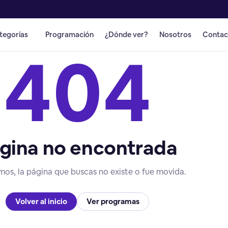
tegorías
Programación
¿Dónde ver?
Nosotros
Contac
404
gina no encontrada
mos, la página que buscas no existe o fue movida.
Volver al inicio
Ver programas