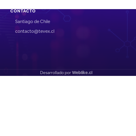
CONTACTO
Santiago de Chile
contacto@tevex.cl
Desarrollado por
Weblike.cl