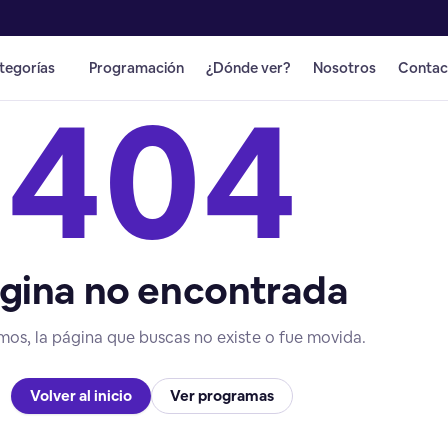
tegorías
Programación
¿Dónde ver?
Nosotros
Contac
404
gina no encontrada
mos, la página que buscas no existe o fue movida.
Volver al inicio
Ver programas