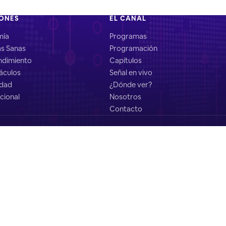
IONES
EL CANAL
mía
Programas
as Sanas
Programación
dimiento
Capítulos
áculos
Señal en vivo
idad
¿Dónde ver?
cional
Nosotros
Contacto