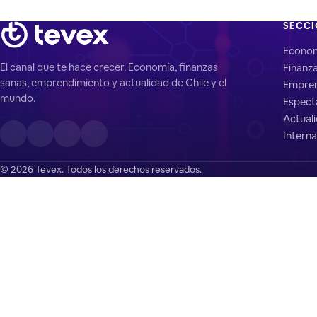
SECC
Econo
El canal que te hace crecer. Economía, finanzas
Finanz
sanas, emprendimiento y actualidad de Chile y el
Empren
mundo.
Espect
Actual
Interna
© 2026 Tevex. Todos los derechos reservados.