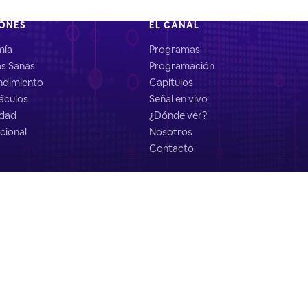
IONES
EL CANAL
mía
Programas
as Sanas
Programación
dimiento
Capítulos
áculos
Señal en vivo
idad
¿Dónde ver?
cional
Nosotros
Contacto