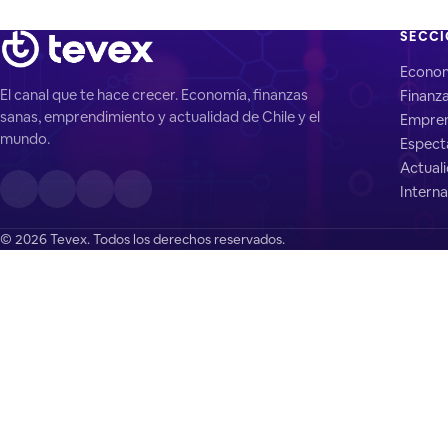
SECC
Econo
El canal que te hace crecer. Economía, finanzas
Finanz
sanas, emprendimiento y actualidad de Chile y el
Empren
mundo.
Espect
Actual
Interna
© 2026 Tevex. Todos los derechos reservados.