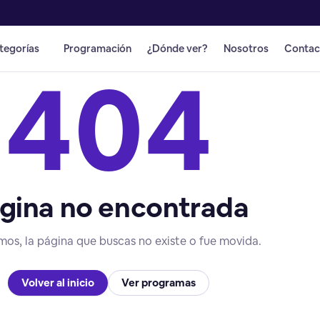
tegorías
Programación
¿Dónde ver?
Nosotros
Contac
404
gina no encontrada
mos, la página que buscas no existe o fue movida.
Volver al inicio
Ver programas