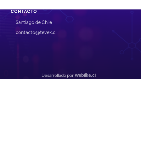
CONTACTO
Santiago de Chile
contacto@tevex.cl
Desarrollado por
Weblike.cl