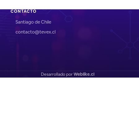
CONTACTO
Santiago de Chile
contacto@tevex.cl
Desarrollado por
Weblike.cl