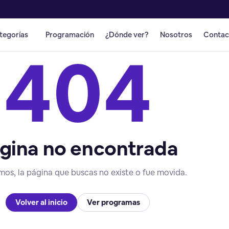
tegorías
Programación
¿Dónde ver?
Nosotros
Contac
404
gina no encontrada
mos, la página que buscas no existe o fue movida.
Volver al inicio
Ver programas