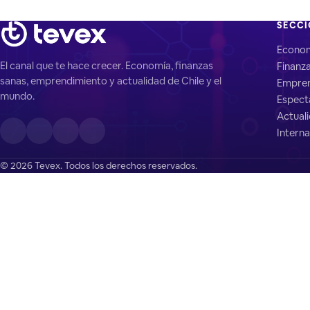
SECC
Econo
El canal que te hace crecer. Economía, finanzas
Finanz
sanas, emprendimiento y actualidad de Chile y el
Empren
mundo.
Espect
Actual
Interna
© 2026 Tevex. Todos los derechos reservados.