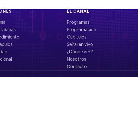
IONES
EL CANAL
mía
Programas
as Sanas
Programación
dimiento
Capítulos
áculos
Señal en vivo
idad
¿Dónde ver?
cional
Nosotros
Contacto