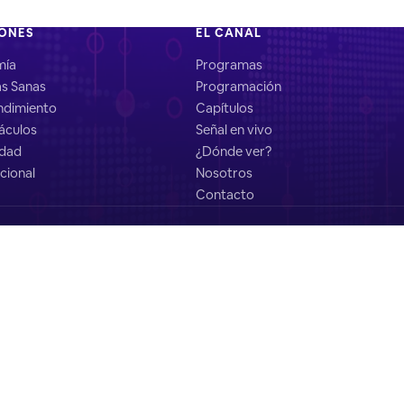
IONES
EL CANAL
mía
Programas
as Sanas
Programación
dimiento
Capítulos
áculos
Señal en vivo
idad
¿Dónde ver?
cional
Nosotros
Contacto