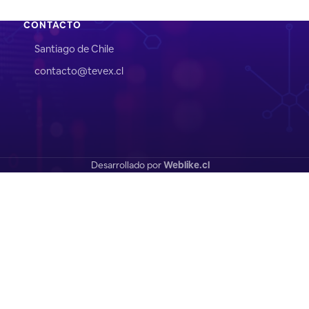
CONTACTO
Santiago de Chile
contacto@tevex.cl
Desarrollado por
Weblike.cl