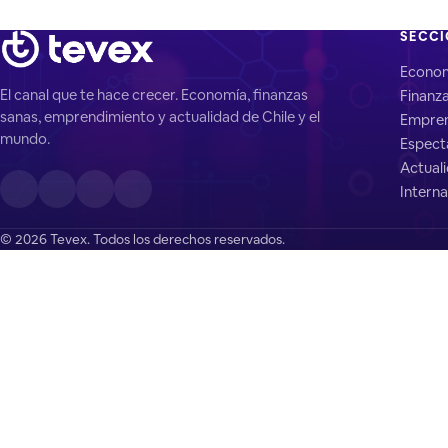
SECC
Econo
El canal que te hace crecer. Economía, finanzas
Finanz
sanas, emprendimiento y actualidad de Chile y el
Empren
mundo.
Espect
Actual
Interna
© 2026 Tevex. Todos los derechos reservados.