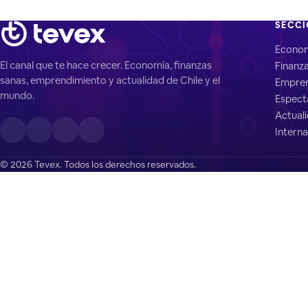
SECC
Econo
El canal que te hace crecer. Economía, finanzas
Finanz
sanas, emprendimiento y actualidad de Chile y el
Empren
mundo.
Espect
Actual
Interna
© 2026 Tevex. Todos los derechos reservados.