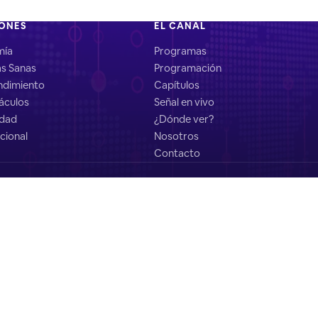
IONES
EL CANAL
mía
Programas
as Sanas
Programación
dimiento
Capítulos
áculos
Señal en vivo
idad
¿Dónde ver?
cional
Nosotros
Contacto