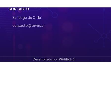
CONTACTO
Santiago de Chile
contacto@tevex.cl
Desarrollado por
Weblike.cl