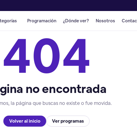
tegorías
Programación
¿Dónde ver?
Nosotros
Contac
404
gina no encontrada
mos, la página que buscas no existe o fue movida.
Volver al inicio
Ver programas