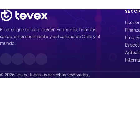
SECC
Econo
El canal que te hace crecer. Economía, finanzas
Finanz
sanas, emprendimiento y actualidad de Chile y el
Empren
mundo.
Espect
Actual
Interna
© 2026 Tevex. Todos los derechos reservados.