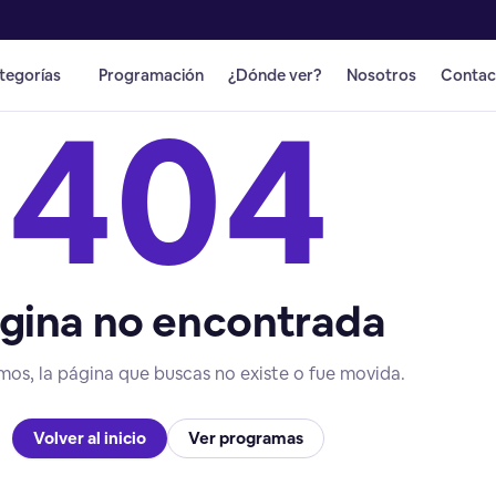
tegorías
Programación
¿Dónde ver?
Nosotros
Contac
404
gina no encontrada
mos, la página que buscas no existe o fue movida.
Volver al inicio
Ver programas