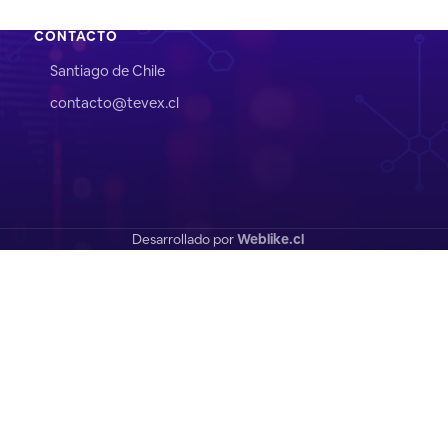
CONTACTO
Santiago de Chile
contacto@tevex.cl
Desarrollado por
Weblike.cl