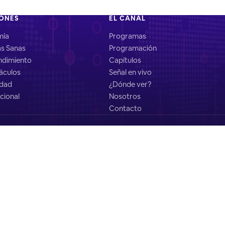
IONES
EL CANAL
mía
Programas
as Sanas
Programación
dimiento
Capítulos
áculos
Señal en vivo
idad
¿Dónde ver?
cional
Nosotros
Contacto