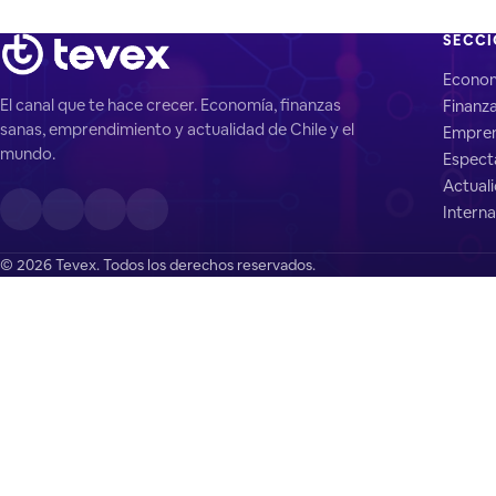
SECC
Econo
El canal que te hace crecer. Economía, finanzas
Finanz
sanas, emprendimiento y actualidad de Chile y el
Empren
mundo.
Espect
Actual
Interna
© 2026 Tevex. Todos los derechos reservados.