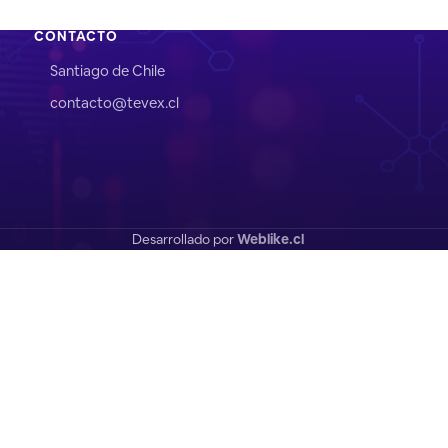
CONTACTO
Santiago de Chile
contacto@tevex.cl
Desarrollado por
Weblike.cl