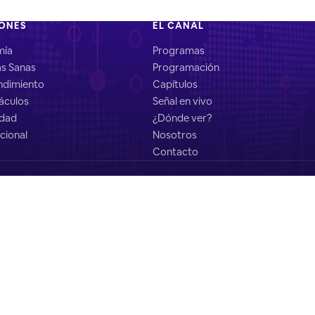
IONES
EL CANAL
mía
Programas
as Sanas
Programación
dimiento
Capítulos
áculos
Señal en vivo
idad
¿Dónde ver?
cional
Nosotros
Contacto