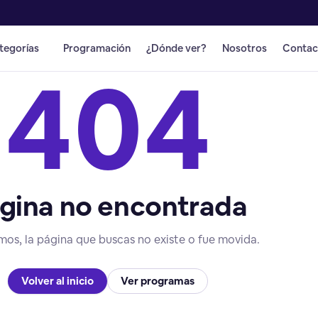
tegorías
Programación
¿Dónde ver?
Nosotros
Contac
404
gina no encontrada
mos, la página que buscas no existe o fue movida.
Volver al inicio
Ver programas