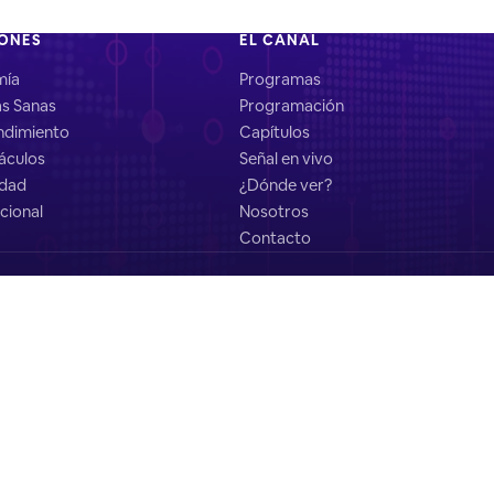
IONES
EL CANAL
mía
Programas
as Sanas
Programación
dimiento
Capítulos
áculos
Señal en vivo
idad
¿Dónde ver?
cional
Nosotros
Contacto