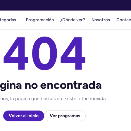
tegorías
Programación
¿Dónde ver?
Nosotros
Contac
404
gina no encontrada
mos, la página que buscas no existe o fue movida.
Volver al inicio
Ver programas