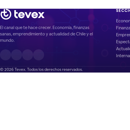
SECC
Econo
El canal que te hace crecer. Economía, finanzas
Finanz
sanas, emprendimiento y actualidad de Chile y el
Empren
mundo.
Espect
Actual
Interna
© 2026 Tevex. Todos los derechos reservados.