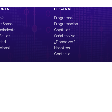
IONES
EL CANAL
mía
Programas
as Sanas
Programación
dimiento
Capítulos
áculos
Señal en vivo
idad
¿Dónde ver?
cional
Nosotros
Contacto