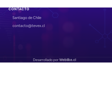
CONTACTO
Santiago de Chile
contacto@tevex.cl
Desarrollado por
Weblike.cl