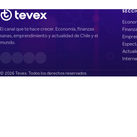
SECC
Econo
El canal que te hace crecer. Economía, finanzas
Finanz
sanas, emprendimiento y actualidad de Chile y el
Empren
mundo.
Espect
Actual
Interna
© 2026 Tevex. Todos los derechos reservados.