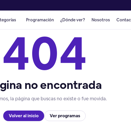
tegorías
Programación
¿Dónde ver?
Nosotros
Contac
404
gina no encontrada
mos, la página que buscas no existe o fue movida.
Volver al inicio
Ver programas