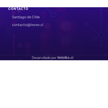
CONTACTO
Santiago de Chile
contacto@tevex.cl
Desarrollado por
Weblike.cl