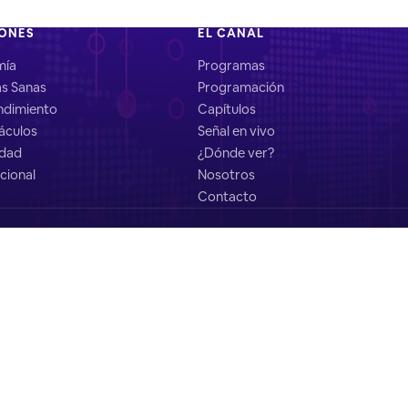
IONES
EL CANAL
mía
Programas
as Sanas
Programación
dimiento
Capítulos
áculos
Señal en vivo
idad
¿Dónde ver?
cional
Nosotros
Contacto