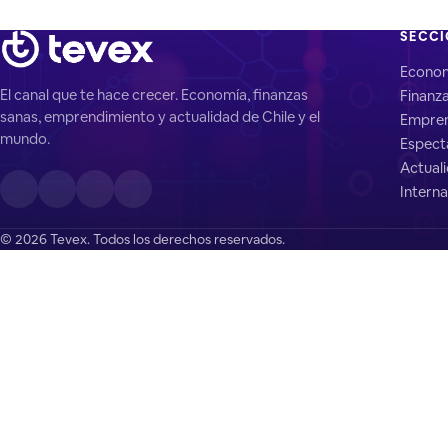
SECC
Econo
El canal que te hace crecer. Economía, finanzas
Finanz
sanas, emprendimiento y actualidad de Chile y el
Empren
mundo.
Espect
Actual
Interna
© 2026 Tevex. Todos los derechos reservados.