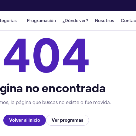
tegorías
Programación
¿Dónde ver?
Nosotros
Contac
404
gina no encontrada
mos, la página que buscas no existe o fue movida.
Volver al inicio
Ver programas