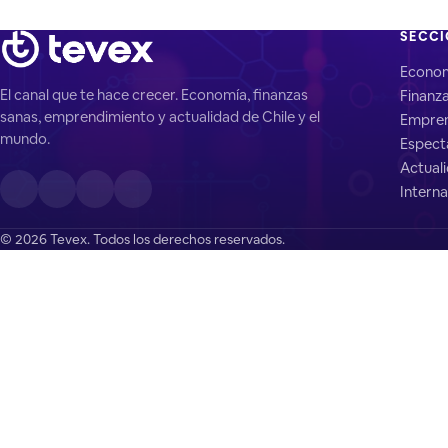
SECC
Econo
El canal que te hace crecer. Economía, finanzas
Finanz
sanas, emprendimiento y actualidad de Chile y el
Empren
mundo.
Espect
Actual
Interna
© 2026 Tevex. Todos los derechos reservados.