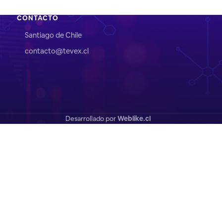
CONTACTO
Santiago de Chile
contacto@tevex.cl
Desarrollado por
Weblike.cl