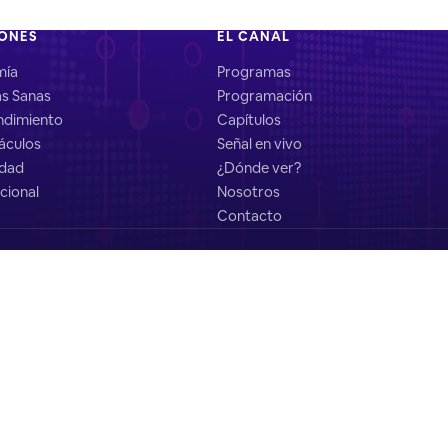
IONES
EL CANAL
mía
Programas
as Sanas
Programación
dimiento
Capítulos
áculos
Señal en vivo
idad
¿Dónde ver?
cional
Nosotros
Contacto