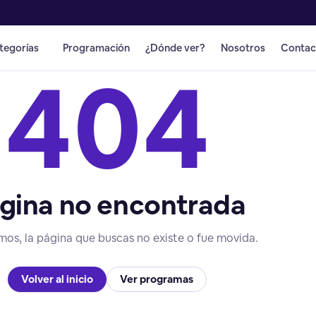
tegorías
Programación
¿Dónde ver?
Nosotros
Contac
404
gina no encontrada
mos, la página que buscas no existe o fue movida.
Volver al inicio
Ver programas