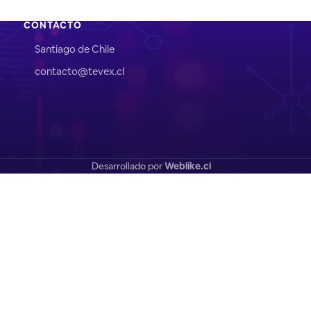
CONTACTO
Santiago de Chile
contacto@tevex.cl
Desarrollado por
Weblike.cl