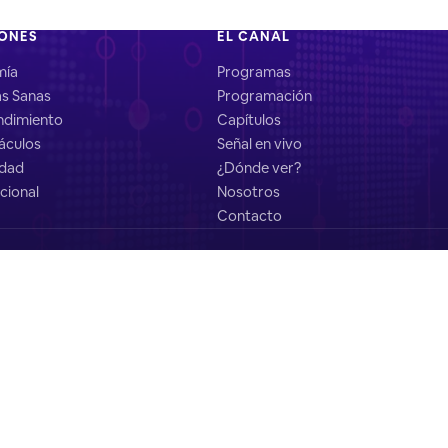
IONES
EL CANAL
mía
Programas
as Sanas
Programación
dimiento
Capítulos
áculos
Señal en vivo
idad
¿Dónde ver?
cional
Nosotros
Contacto