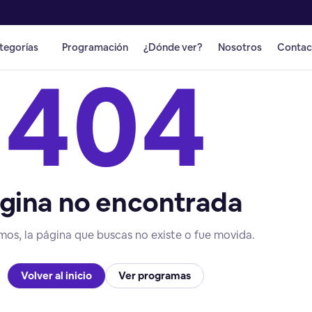
tegorías
Programación
¿Dónde ver?
Nosotros
Contac
404
gina no encontrada
mos, la página que buscas no existe o fue movida.
Volver al inicio
Ver programas