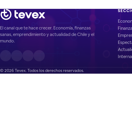
SECC
Econo
El canal que te hace crecer. Economía, finanzas
Finanz
sanas, emprendimiento y actualidad de Chile y el
Empren
mundo.
Espect
Actual
Interna
© 2026 Tevex. Todos los derechos reservados.