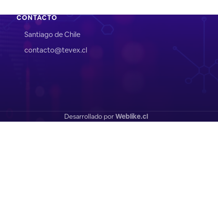
CONTACTO
Santiago de Chile
contacto@tevex.cl
Desarrollado por
Weblike.cl