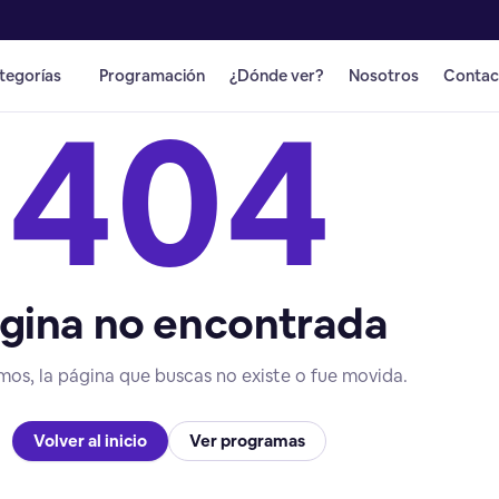
tegorías
Programación
¿Dónde ver?
Nosotros
Contac
404
gina no encontrada
mos, la página que buscas no existe o fue movida.
Volver al inicio
Ver programas