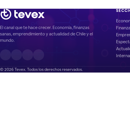
SECC
Econo
El canal que te hace crecer. Economía, finanzas
Finanz
sanas, emprendimiento y actualidad de Chile y el
Empren
mundo.
Espect
Actual
Interna
© 2026 Tevex. Todos los derechos reservados.