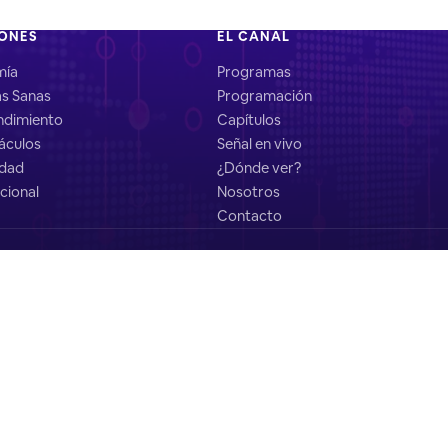
IONES
EL CANAL
mía
Programas
as Sanas
Programación
dimiento
Capítulos
áculos
Señal en vivo
idad
¿Dónde ver?
cional
Nosotros
Contacto