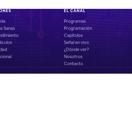
IONES
EL CANAL
mía
Programas
as Sanas
Programación
dimiento
Capítulos
áculos
Señal en vivo
idad
¿Dónde ver?
cional
Nosotros
Contacto