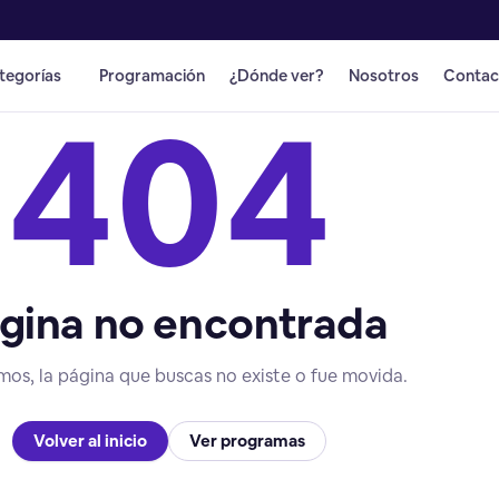
tegorías
Programación
¿Dónde ver?
Nosotros
Contac
404
gina no encontrada
mos, la página que buscas no existe o fue movida.
Volver al inicio
Ver programas