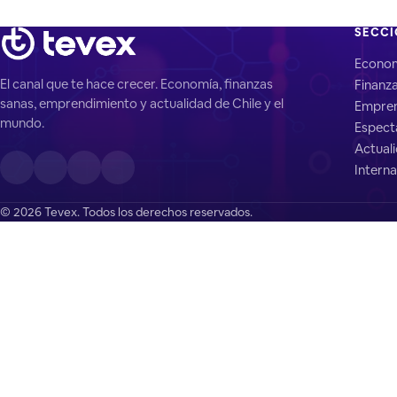
SECC
Econo
El canal que te hace crecer. Economía, finanzas
Finanz
sanas, emprendimiento y actualidad de Chile y el
Empren
mundo.
Espect
Actual
Interna
© 2026 Tevex. Todos los derechos reservados.