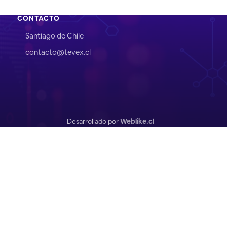
CONTACTO
Santiago de Chile
contacto@tevex.cl
Desarrollado por
Weblike.cl