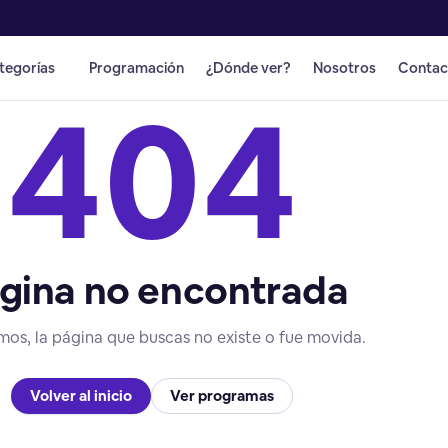
tegorías
Programación
¿Dónde ver?
Nosotros
Contac
404
gina no encontrada
mos, la página que buscas no existe o fue movida.
Volver al inicio
Ver programas