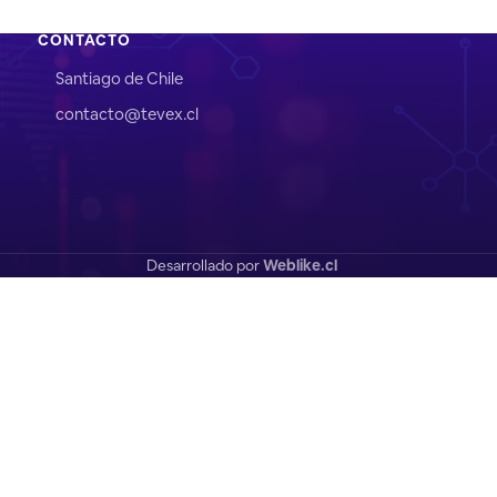
CONTACTO
Santiago de Chile
contacto@tevex.cl
Desarrollado por
Weblike.cl