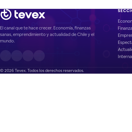
SECC
Econo
El canal que te hace crecer. Economía, finanzas
Finanz
sanas, emprendimiento y actualidad de Chile y el
Empren
mundo.
Espect
Actual
Interna
© 2026 Tevex. Todos los derechos reservados.