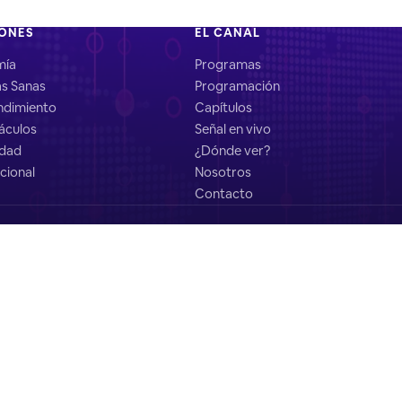
IONES
EL CANAL
mía
Programas
as Sanas
Programación
dimiento
Capítulos
áculos
Señal en vivo
idad
¿Dónde ver?
cional
Nosotros
Contacto