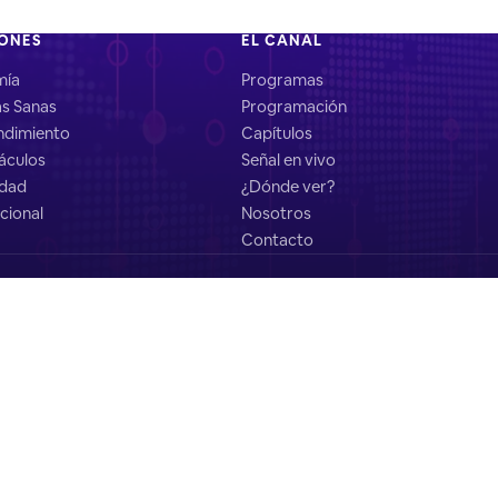
IONES
EL CANAL
mía
Programas
as Sanas
Programación
dimiento
Capítulos
áculos
Señal en vivo
idad
¿Dónde ver?
cional
Nosotros
Contacto