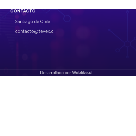
CONTACTO
Santiago de Chile
contacto@tevex.cl
Desarrollado por
Weblike.cl