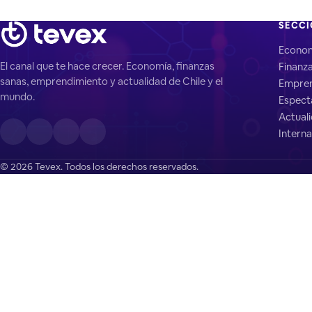
SECC
Econo
El canal que te hace crecer. Economía, finanzas
Finanz
sanas, emprendimiento y actualidad de Chile y el
Empren
mundo.
Espect
Actual
Interna
© 2026 Tevex. Todos los derechos reservados.