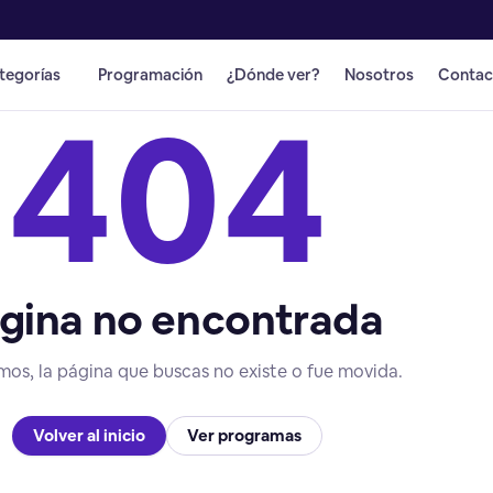
tegorías
Programación
¿Dónde ver?
Nosotros
Contac
404
gina no encontrada
mos, la página que buscas no existe o fue movida.
Volver al inicio
Ver programas