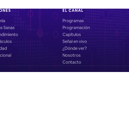
IONES
EL CANAL
mía
Programas
as Sanas
Programación
dimiento
Capítulos
áculos
Señal en vivo
idad
¿Dónde ver?
cional
Nosotros
Contacto