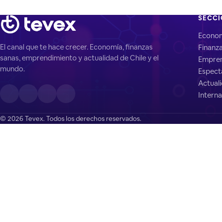
SECC
Econo
El canal que te hace crecer. Economía, finanzas
Finanz
sanas, emprendimiento y actualidad de Chile y el
Empren
mundo.
Espect
Actual
Interna
© 2026 Tevex. Todos los derechos reservados.