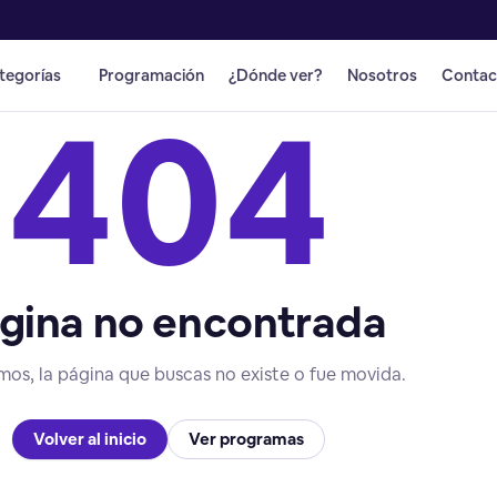
tegorías
Programación
¿Dónde ver?
Nosotros
Contac
404
gina no encontrada
mos, la página que buscas no existe o fue movida.
Volver al inicio
Ver programas