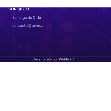
CONTACTO
Santiago de Chile
contacto@tevex.cl
Desarrollado por
Weblike.cl