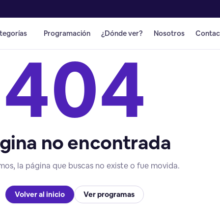
tegorías
Programación
¿Dónde ver?
Nosotros
Contac
404
gina no encontrada
mos, la página que buscas no existe o fue movida.
Volver al inicio
Ver programas