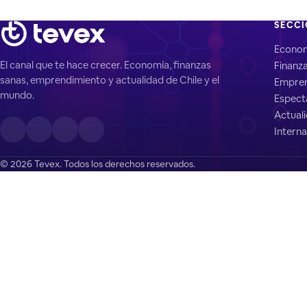
SECC
Econo
El canal que te hace crecer. Economía, finanzas
Finanz
sanas, emprendimiento y actualidad de Chile y el
Empren
mundo.
Espect
Actual
Interna
© 2026 Tevex. Todos los derechos reservados.