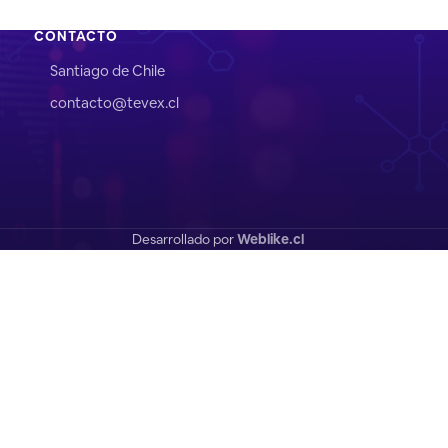
CONTACTO
Santiago de Chile
contacto@tevex.cl
Desarrollado por
Weblike.cl