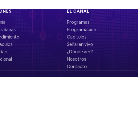
IONES
EL CANAL
mía
Programas
as Sanas
Programación
dimiento
Capítulos
áculos
Señal en vivo
idad
¿Dónde ver?
cional
Nosotros
Contacto