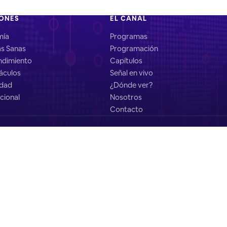
IONES
EL CANAL
mía
Programas
as Sanas
Programación
dimiento
Capítulos
áculos
Señal en vivo
idad
¿Dónde ver?
cional
Nosotros
Contacto