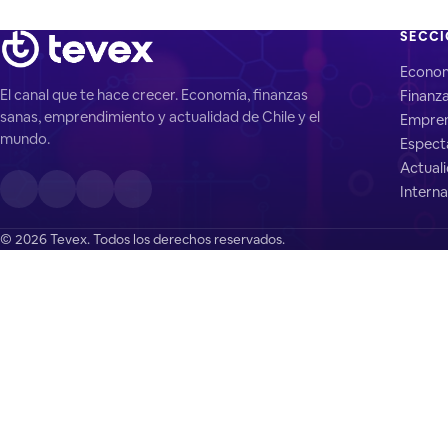
SECC
Econo
El canal que te hace crecer. Economía, finanzas
Finanz
sanas, emprendimiento y actualidad de Chile y el
Empren
mundo.
Espect
Actual
Interna
© 2026 Tevex. Todos los derechos reservados.