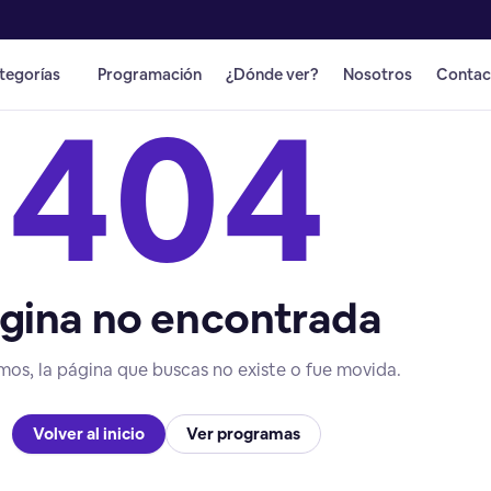
tegorías
Programación
¿Dónde ver?
Nosotros
Contac
404
gina no encontrada
mos, la página que buscas no existe o fue movida.
Volver al inicio
Ver programas