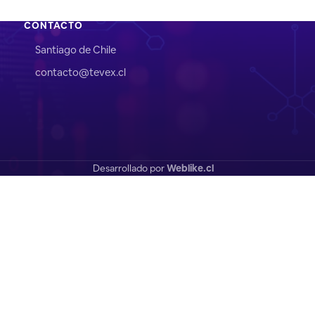
CONTACTO
Santiago de Chile
contacto@tevex.cl
Desarrollado por
Weblike.cl