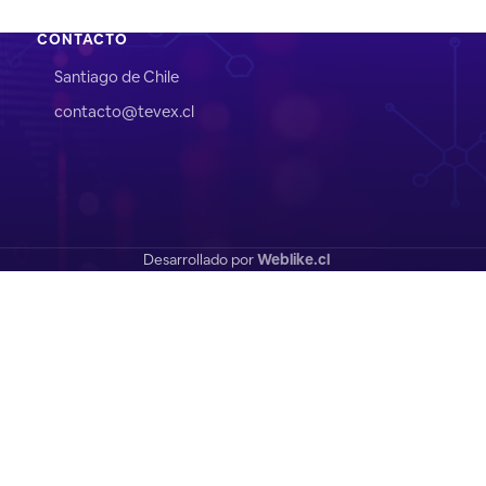
CONTACTO
Santiago de Chile
contacto@tevex.cl
Desarrollado por
Weblike.cl