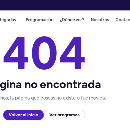
tegorías
Programación
¿Dónde ver?
Nosotros
Contac
404
gina no encontrada
mos, la página que buscas no existe o fue movida.
Volver al inicio
Ver programas