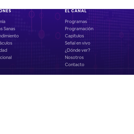
IONES
EL CANAL
mía
Programas
as Sanas
Programación
dimiento
Capítulos
áculos
Señal en vivo
idad
¿Dónde ver?
cional
Nosotros
Contacto