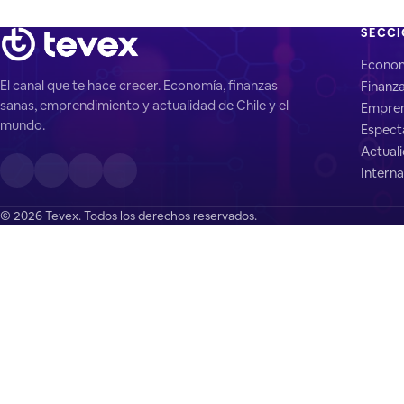
SECC
Econo
El canal que te hace crecer. Economía, finanzas
Finanz
sanas, emprendimiento y actualidad de Chile y el
Empren
mundo.
Espect
Actual
Interna
© 2026 Tevex. Todos los derechos reservados.