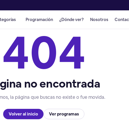
tegorías
Programación
¿Dónde ver?
Nosotros
Contac
404
gina no encontrada
mos, la página que buscas no existe o fue movida.
Volver al inicio
Ver programas