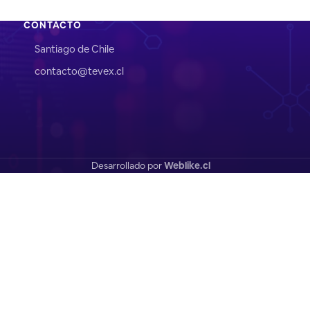
CONTACTO
Santiago de Chile
contacto@tevex.cl
Desarrollado por
Weblike.cl