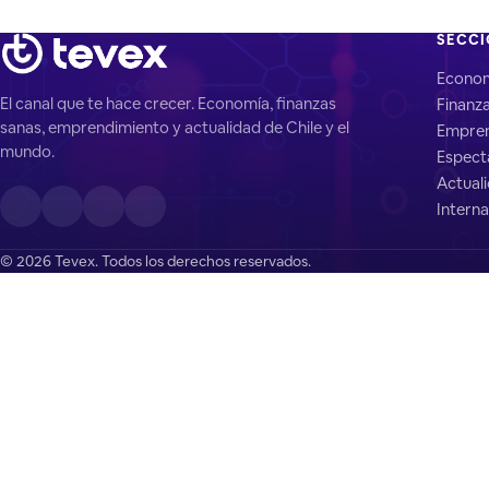
SECC
Econo
El canal que te hace crecer. Economía, finanzas
Finanz
sanas, emprendimiento y actualidad de Chile y el
Empren
mundo.
Espect
Actual
Interna
© 2026 Tevex. Todos los derechos reservados.