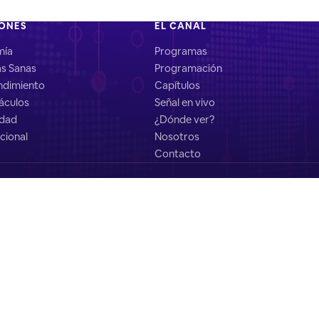
IONES
EL CANAL
mía
Programas
as Sanas
Programación
dimiento
Capítulos
áculos
Señal en vivo
idad
¿Dónde ver?
cional
Nosotros
Contacto