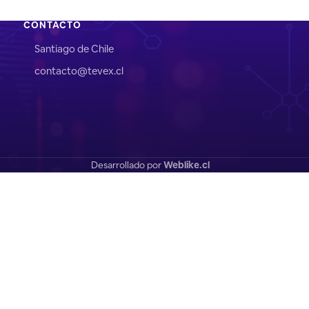
CONTACTO
Santiago de Chile
contacto@tevex.cl
Desarrollado por
Weblike.cl