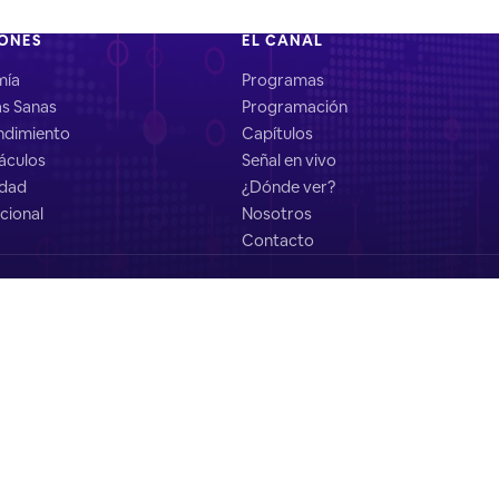
IONES
EL CANAL
mía
Programas
as Sanas
Programación
dimiento
Capítulos
áculos
Señal en vivo
idad
¿Dónde ver?
cional
Nosotros
Contacto