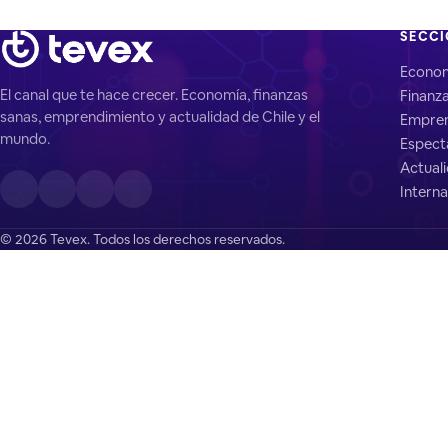
SECC
Econo
El canal que te hace crecer. Economía, finanzas
Finanz
sanas, emprendimiento y actualidad de Chile y el
Empren
mundo.
Espect
Actual
Interna
© 2026 Tevex. Todos los derechos reservados.