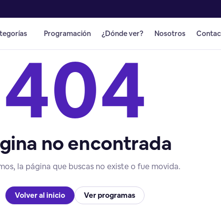
tegorías
Programación
¿Dónde ver?
Nosotros
Contac
404
gina no encontrada
mos, la página que buscas no existe o fue movida.
Volver al inicio
Ver programas