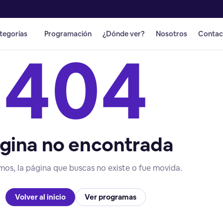
tegorías
Programación
¿Dónde ver?
Nosotros
Contac
404
gina no encontrada
mos, la página que buscas no existe o fue movida.
Volver al inicio
Ver programas