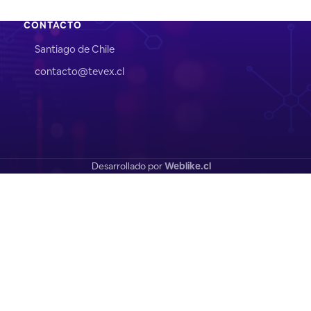
CONTACTO
Santiago de Chile
contacto@tevex.cl
Desarrollado por
Weblike.cl