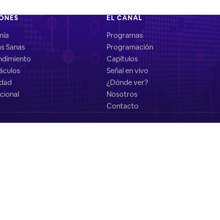
IONES
EL CANAL
mía
Programas
as Sanas
Programación
dimiento
Capítulos
áculos
Señal en vivo
idad
¿Dónde ver?
cional
Nosotros
Contacto