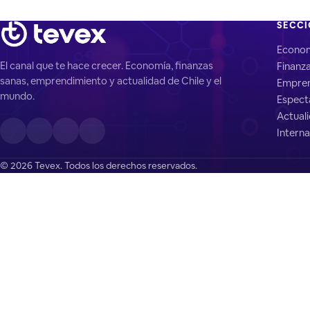
SECC
Econo
El canal que te hace crecer. Economía, finanzas
Finanz
sanas, emprendimiento y actualidad de Chile y el
Empren
mundo.
Espect
Actual
Interna
© 2026 Tevex. Todos los derechos reservados.