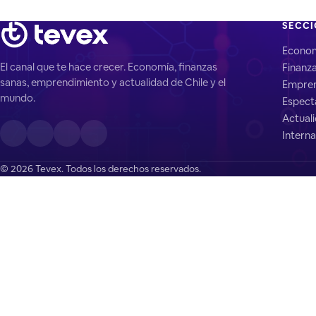
SECC
Econo
El canal que te hace crecer. Economía, finanzas
Finanz
sanas, emprendimiento y actualidad de Chile y el
Empren
mundo.
Espect
Actual
Interna
© 2026 Tevex. Todos los derechos reservados.