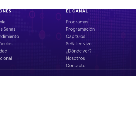
IONES
EL CANAL
mía
Programas
as Sanas
Programación
dimiento
Capítulos
áculos
Señal en vivo
idad
¿Dónde ver?
cional
Nosotros
Contacto