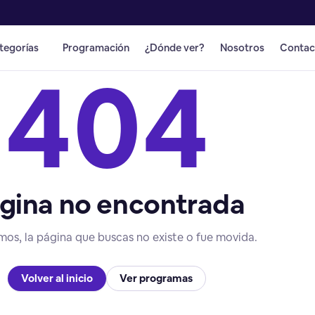
tegorías
Programación
¿Dónde ver?
Nosotros
Contac
404
gina no encontrada
mos, la página que buscas no existe o fue movida.
Volver al inicio
Ver programas