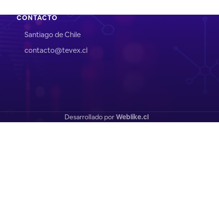
CONTACTO
Santiago de Chile
contacto@tevex.cl
Desarrollado por
Weblike.cl