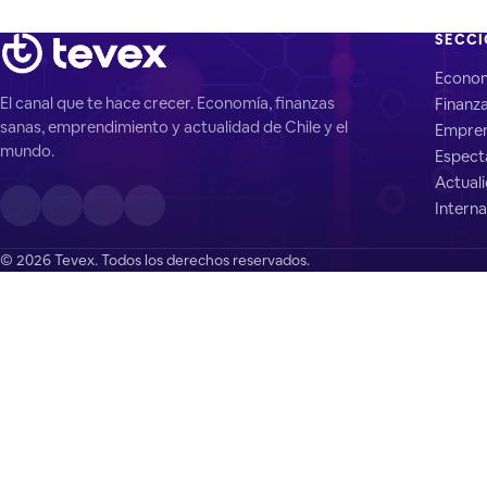
SECC
Econo
El canal que te hace crecer. Economía, finanzas
Finanz
sanas, emprendimiento y actualidad de Chile y el
Empren
mundo.
Espect
Actual
Interna
© 2026 Tevex. Todos los derechos reservados.