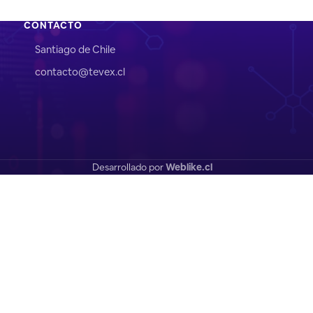
CONTACTO
Santiago de Chile
contacto@tevex.cl
Desarrollado por
Weblike.cl