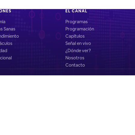
IONES
EL CANAL
mía
Programas
as Sanas
Programación
dimiento
Capítulos
áculos
Señal en vivo
idad
¿Dónde ver?
cional
Nosotros
Contacto