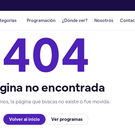
tegorías
Programación
¿Dónde ver?
Nosotros
Contac
404
gina no encontrada
mos, la página que buscas no existe o fue movida.
Volver al inicio
Ver programas