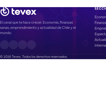
SECC
Econo
El canal que te hace crecer. Economía, finanzas
Finanz
sanas, emprendimiento y actualidad de Chile y el
Empren
mundo.
Espect
Actual
Interna
© 2026 Tevex. Todos los derechos reservados.