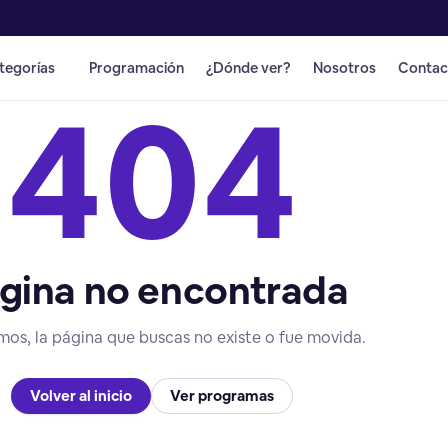
tegorías
Programación
¿Dónde ver?
Nosotros
Contac
404
gina no encontrada
mos, la página que buscas no existe o fue movida.
Volver al inicio
Ver programas