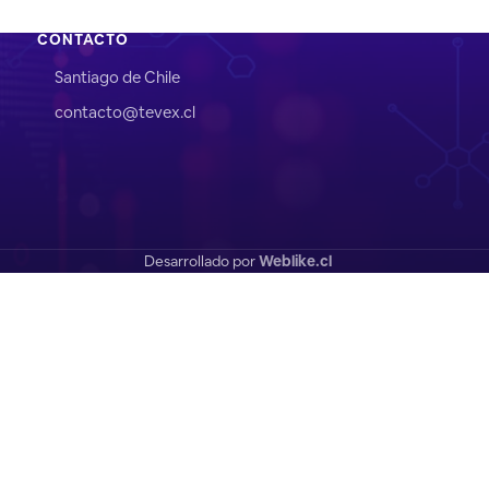
CONTACTO
Santiago de Chile
contacto@tevex.cl
Desarrollado por
Weblike.cl