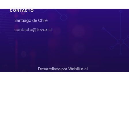
CONTACTO
Santiago de Chile
contacto@tevex.cl
Desarrollado por
Weblike.cl