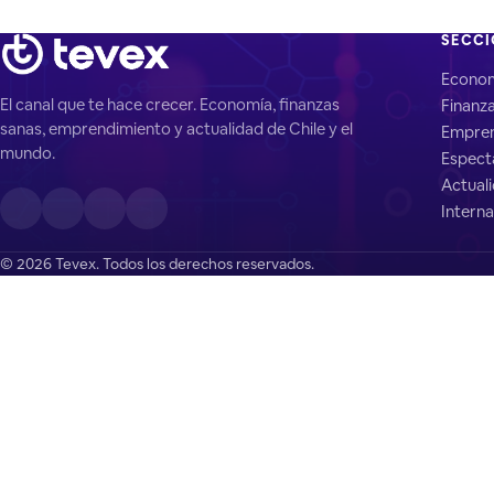
SECC
Econo
El canal que te hace crecer. Economía, finanzas
Finanz
sanas, emprendimiento y actualidad de Chile y el
Empren
mundo.
Espect
Actual
Interna
© 2026 Tevex. Todos los derechos reservados.