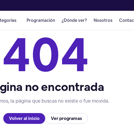
tegorías
Programación
¿Dónde ver?
Nosotros
Contac
404
gina no encontrada
mos, la página que buscas no existe o fue movida.
Volver al inicio
Ver programas