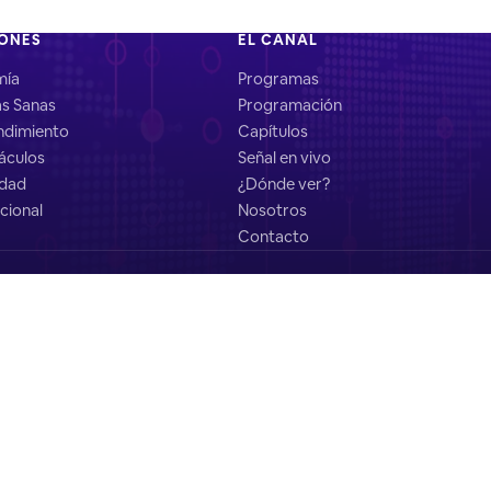
IONES
EL CANAL
mía
Programas
as Sanas
Programación
dimiento
Capítulos
áculos
Señal en vivo
idad
¿Dónde ver?
cional
Nosotros
Contacto