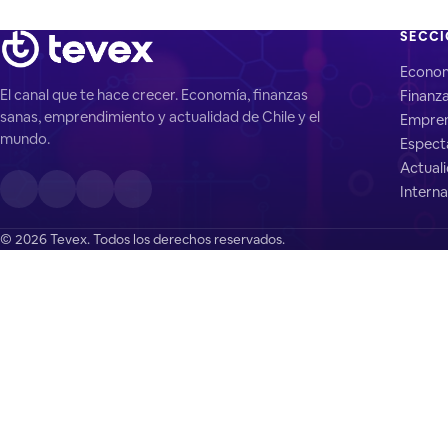
SECC
Econo
El canal que te hace crecer. Economía, finanzas
Finanz
sanas, emprendimiento y actualidad de Chile y el
Empren
mundo.
Espect
Actual
Interna
© 2026 Tevex. Todos los derechos reservados.