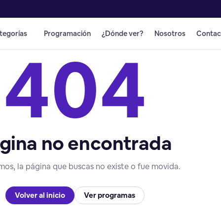
tegorías
Programación
¿Dónde ver?
Nosotros
Contac
404
gina no encontrada
mos, la página que buscas no existe o fue movida.
Volver al inicio
Ver programas