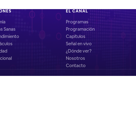
IONES
EL CANAL
mía
Programas
as Sanas
Programación
dimiento
Capítulos
áculos
Señal en vivo
idad
¿Dónde ver?
cional
Nosotros
Contacto