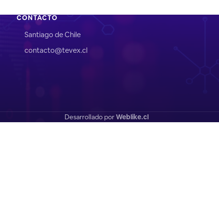
CONTACTO
Santiago de Chile
contacto@tevex.cl
Desarrollado por
Weblike.cl