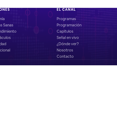
IONES
EL CANAL
mía
Programas
as Sanas
Programación
dimiento
Capítulos
áculos
Señal en vivo
idad
¿Dónde ver?
cional
Nosotros
Contacto