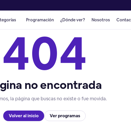
tegorías
Programación
¿Dónde ver?
Nosotros
Contac
404
gina no encontrada
mos, la página que buscas no existe o fue movida.
Volver al inicio
Ver programas