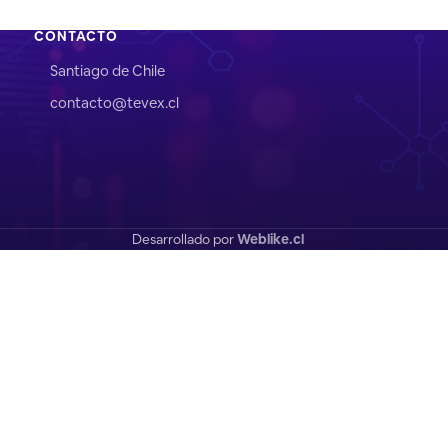
CONTACTO
Santiago de Chile
contacto@tevex.cl
Desarrollado por
Weblike.cl