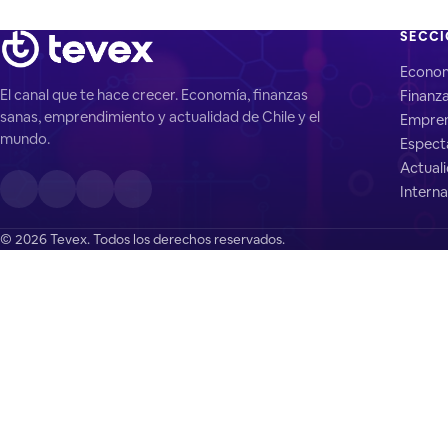
SECC
Econo
El canal que te hace crecer. Economía, finanzas
Finanz
sanas, emprendimiento y actualidad de Chile y el
Empren
mundo.
Espect
Actual
Interna
© 2026 Tevex. Todos los derechos reservados.