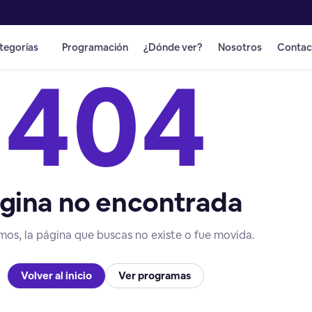
tegorías
Programación
¿Dónde ver?
Nosotros
Contac
404
gina no encontrada
mos, la página que buscas no existe o fue movida.
Volver al inicio
Ver programas