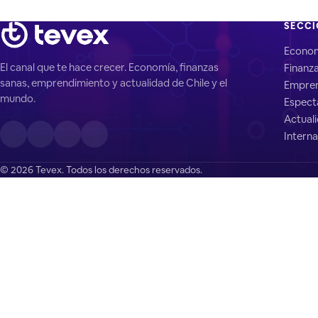
SECC
Econo
El canal que te hace crecer. Economía, finanzas
Finanz
sanas, emprendimiento y actualidad de Chile y el
Empren
mundo.
Espect
Actual
Interna
© 2026 Tevex. Todos los derechos reservados.