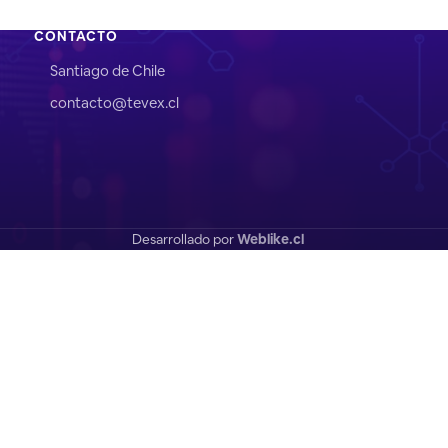
CONTACTO
Santiago de Chile
contacto@tevex.cl
Desarrollado por
Weblike.cl