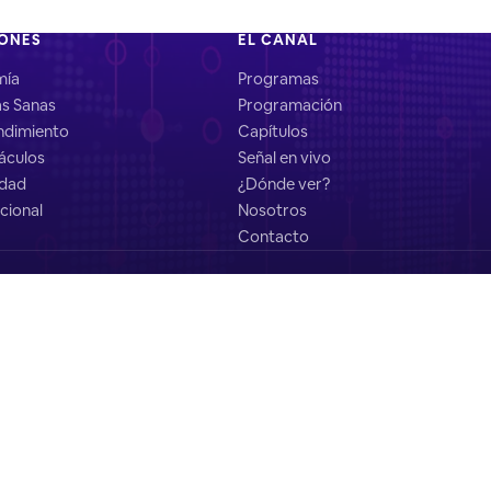
IONES
EL CANAL
mía
Programas
as Sanas
Programación
dimiento
Capítulos
áculos
Señal en vivo
idad
¿Dónde ver?
cional
Nosotros
Contacto