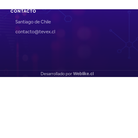
CONTACTO
Santiago de Chile
contacto@tevex.cl
Desarrollado por
Weblike.cl