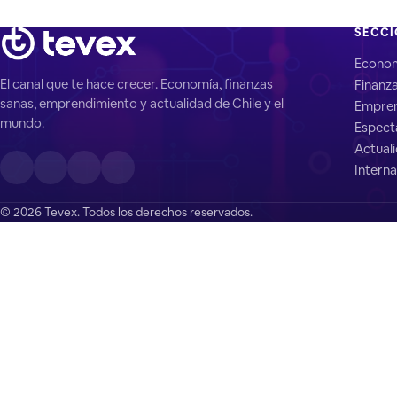
SECC
Econo
El canal que te hace crecer. Economía, finanzas
Finanz
sanas, emprendimiento y actualidad de Chile y el
Empren
mundo.
Espect
Actual
Interna
© 2026 Tevex. Todos los derechos reservados.