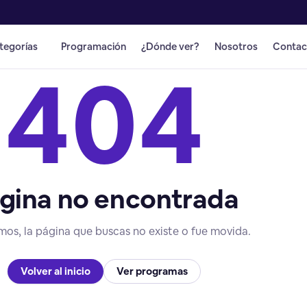
tegorías
Programación
¿Dónde ver?
Nosotros
Contac
404
gina no encontrada
mos, la página que buscas no existe o fue movida.
Volver al inicio
Ver programas