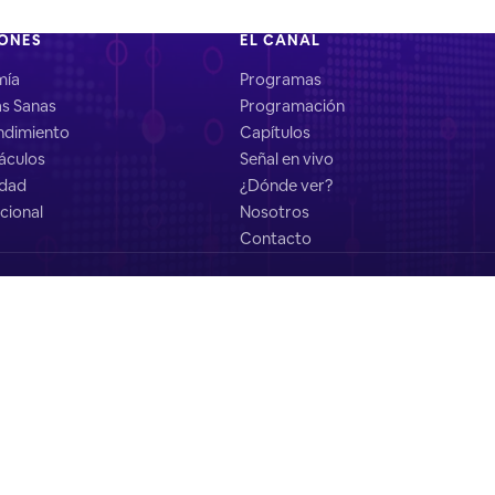
IONES
EL CANAL
mía
Programas
as Sanas
Programación
dimiento
Capítulos
áculos
Señal en vivo
idad
¿Dónde ver?
cional
Nosotros
Contacto