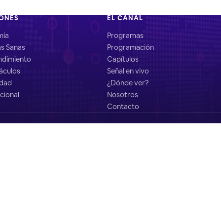
IONES
EL CANAL
mía
Programas
as Sanas
Programación
dimiento
Capítulos
áculos
Señal en vivo
idad
¿Dónde ver?
cional
Nosotros
Contacto