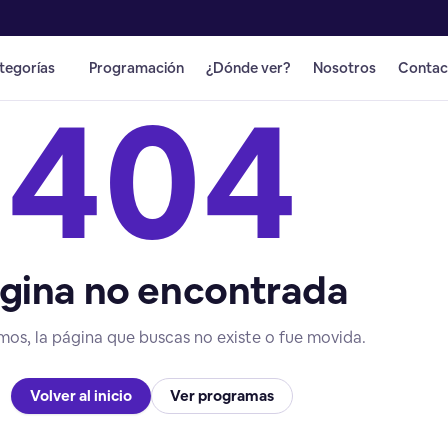
tegorías
Programación
¿Dónde ver?
Nosotros
Contac
404
gina no encontrada
mos, la página que buscas no existe o fue movida.
Volver al inicio
Ver programas