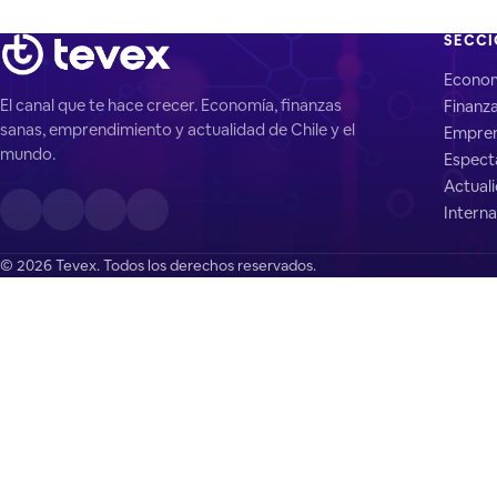
SECC
Econo
El canal que te hace crecer. Economía, finanzas
Finanz
sanas, emprendimiento y actualidad de Chile y el
Empren
mundo.
Espect
Actual
Interna
© 2026 Tevex. Todos los derechos reservados.