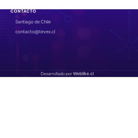
CONTACTO
Santiago de Chile
contacto@tevex.cl
Desarrollado por
Weblike.cl